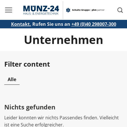
Zum
Inhalt
springen
Kontakt.
Rufen Sie uns an
+49 (0)40 298007-300
Unternehmen
Filter content
Alle
Nichts gefunden
Leider konnten wir nichts Passendes finden. Vielleicht
ist eine Suche erfolgreicher.