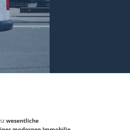
nz
wesentliche
z einer modernen Immobilie
.