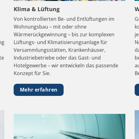
Klima & Lüftung
W
Von kontrollierten Be- und Entlüftungen im
G
Wohnungsbau – mit oder ohne
k
Wärmerückgewinnung – bis zur komplexen
j
ng
Lüftungs- und Klimatisierungsanlage für
N
Versammlungsstätten, Krankenhäuser,
d
te
Industriebetriebe oder das Gast- und
b
Hotelgewerbe – wir entwickeln das passende
a
Konzept für Sie.
B
Mehr erfahren