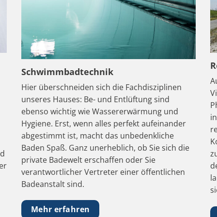
R
Schwimmbadtechnik
A
Hier überschneiden sich die Fachdisziplinen
V
unseres Hauses: Be- und Entlüftung sind
P
ebenso wichtig wie Wassererwärmung und
i
Hygiene. Erst, wenn alles perfekt aufeinander
r
abgestimmt ist, macht das unbedenkliche
K
Baden Spaß. Ganz unerheblich, ob Sie sich die
nd
z
private Badewelt erschaffen oder Sie
er
d
verantwortlicher Vertreter einer öffentlichen
l
Badeanstalt sind.
s
Mehr erfahren